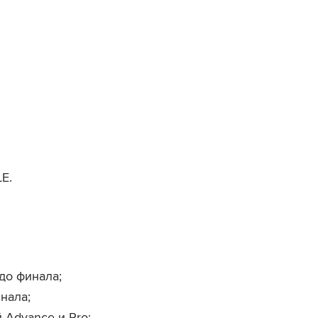
E.
до финала;
инала;
 Advance и Pro;