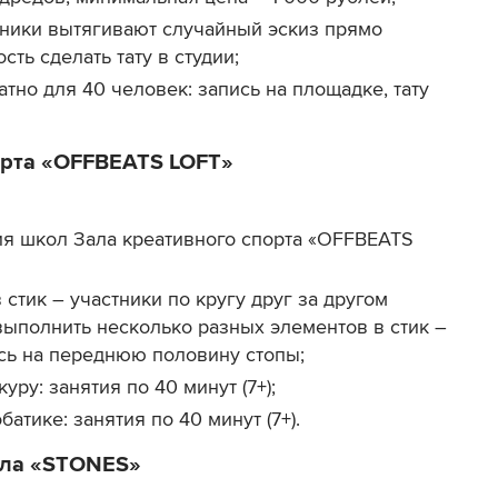
тники вытягивают случайный эскиз прямо
ть сделать тату в студии;
атно для 40 человек: запись на площадке, тату
орта «OFFBEATS LOFT»
ия школ Зала креативного спорта «OFFBEATS
 стик – участники по кругу друг за другом
выполнить несколько разных элементов в стик –
сь на переднюю половину стопы;
уру: занятия по 40 минут (7+);
батике: занятия по 40 минут (7+).
ола «STONES»