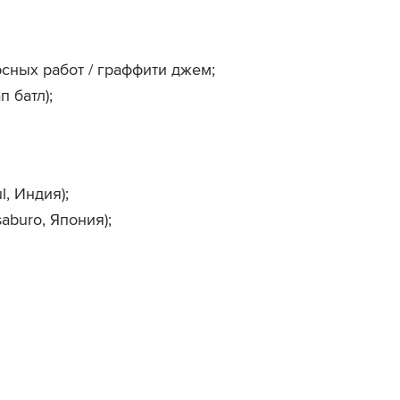
сных работ / граффити джем;
п батл);
l, Индия);
saburo, Япония);