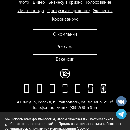
Фото
Видео
Бизнесу в кризис
Голосование
Лицо города
Прогулки в прошлое
Эксперты
Коронавирус
О компании
Реклама
Вакансии
АТВмедиа
,
Россия
,
г. Ставрополь
,
ул. Ленина, 280б
Телефон редакции:
(8652) 955-955
.
WhatsApp: +7 (962) 429-29-29.
E-mail:
news@atvmedia.ru
.
© 2017-2026. Все права защищены.
Мы используем файлы cookie, чтобы обеспечить максимальное
удобство использования сайта. Продолжая пользоваться сайтом, вы
соглашаетесь с
политикой использования Cookie
.