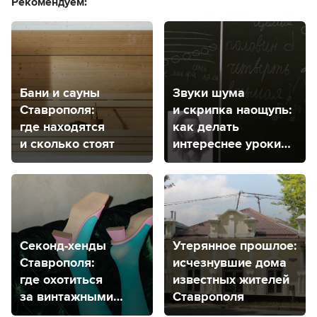
Рекомендуем:
Бани и сауны
Звуки шума
Ставрополя:
и скрипка наощупь:
где находятся
как делать
и сколько стоят
интереснее уроки
музыки в школах
Секонд-хенды
Утерянное прошлое:
Ставрополя:
исчезнувшие дома
где охотиться
известных жителей
за винтажными
Ставрополя
вещами?