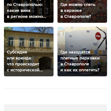
по Ставрополью:
Где можно спеть
какие вина
в караоке
в регионе можно
в Ставрополе?
попробовать
Субсидия
Где находятся
или аренда:
платные парковки
что происходит
в Ставрополе
с исторической
и как их оплатить?
усадьбой
Венециановых
в Ставрополе?