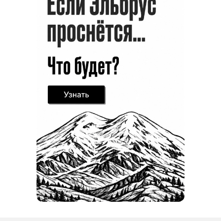
фотографироваться. Из минусов —
единственный проход к лесной зоне
совпадал с зоной для курения,
и я боялся, что костюм пропитается
дымом».
Другой участник, посетивший StavCon
уже в третий раз, – Евгения Максимцова,
подчеркнула:
«Глаза разбегаются, организаторы
стараются угодить всем. Атмосфера
была очень дружелюбной и уютной,
а выступления косплееров — очень
классными».
Ставрополь регулярно становится площадкой