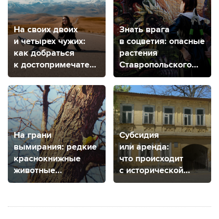
В отдельном павильоне открыли маркет с мерчем
или с рукоделием. На территории фестиваля
работал фуд-корт с 11 точками питания и баром,
так что голодным не остался никто. В этом году
мероприятие было стилизованно под сказку
«Алиса в Стране чудес» (0+), на территории были
расположенные тематические фотозоны.