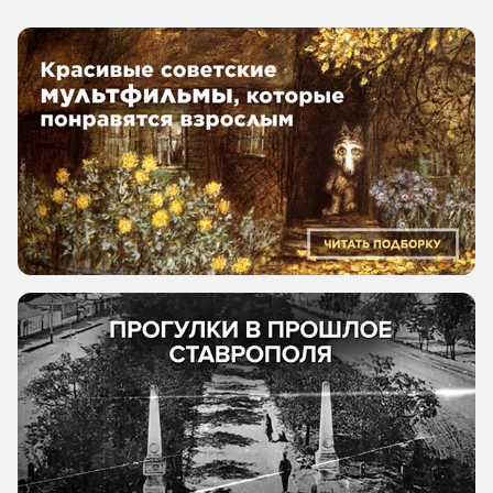
для творческих объединений. Помимо StavCon,
в городе проходят такие мероприятия, как
«Ветерок» и «Бумажный маркет», где можно
прийти в костюме, пообщаться с интересными
людьми и приобрести работы художников.
В ближайшее время в городе также пройдет
фестиваль народных игр «Классики-пятнашки».
Программу читайте в
материале
.
Автор: Александра Клец
Последние новости:
Обзор происшествий
08.08.2026, 19:17