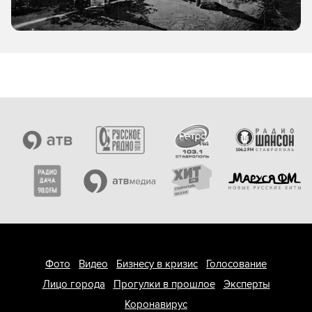
в Ставропольском крае на 8.08.2026 г.
Свыше 10 млн человек могут
08.08.2026, 18:53
столкнуться с последствиями извержения
Эльбруса
В Минераловодском округе
08.08.2026, 18:09
обновляют пешеходные маршруты
Как ученые поймут, что вулкан
08.08.2026, 17:19
Эльбрус просыпается?
21-летняя мотоциклистка
08.08.2026, 16:32
погибла, не справившись с управлением
в Ставрополе
Следите за новостями:
Рекомендуем: