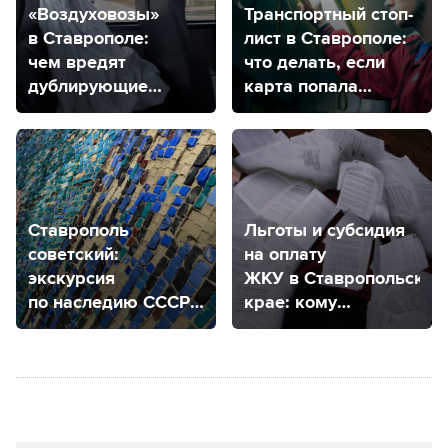
«Воздуховозы»
Транспортный стоп-
в Ставрополе:
лист в Ставрополе:
чем вредят
что делать, если
дублирующие
карта попала
маршруты?
в черный список?
Ставрополь
Льготы и субсидия
советский:
на оплату
экскурсия
ЖКУ в Ставропольском
по наследию СССР
крае: кому
на фасадах и стенах
положены
и как оформить?