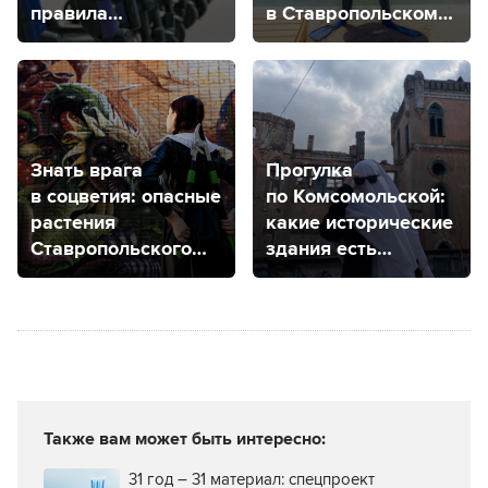
правила
в Ставропольском
и где купить?
крае
Знать врага
Прогулка
в соцветия: опасные
по Комсомольской:
растения
какие исторические
Ставропольского
здания есть
края
на одной из самых
старых улиц
в Ставрополе?
Также вам может быть интересно:
31 год – 31 материал: спецпроект