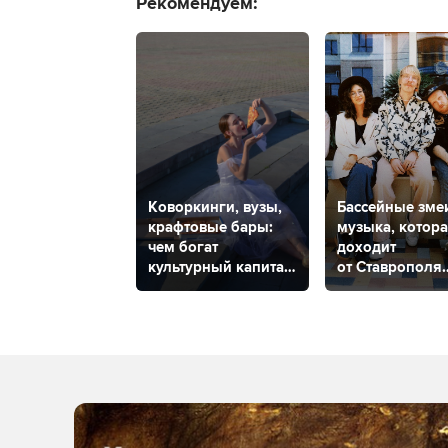
Рекомендуем:
Коворкинги, вузы,
Бассейные зме
крафтовые бары:
музыка, котор
чем богат
доходит
культурный капитал
от Ставрополя
Ставрополя?
до Мехико