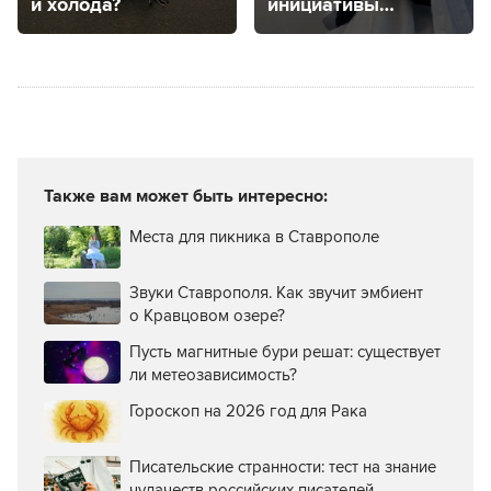
и холода?
инициативы
на Ставрополье
и можно
ли монетизировать
такие проекты?
Также вам может быть интересно:
Места для пикника в Ставрополе
Звуки Ставрополя. Как звучит эмбиент
о Кравцовом озере?
Пусть магнитные бури решат: существует
ли метеозависимость?
Гороскоп на 2026 год для Рака
Писательские странности: тест на знание
чудачеств российских писателей