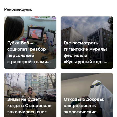
Рекомендуем:
Губка Боб –
Где посмотреть
социопат: разбор
гигантские муралы
персонажей
фестиваля
с расстройствами
«Культурный код»
от психолога
в Солнечнодольске
из Ставрополя
Зимы не будет:
Отходы в доходы:
когда в Ставрополе
как развивать
закончились снег
экологические