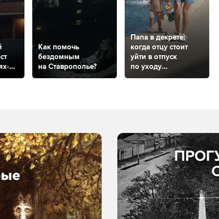
Папа в декрете:
й
Как помочь
когда отцу стоит
ст
бездомным
уйти в отпуск
ях-
на Ставрополье?
по уходу
за ребенком
и как это сделать