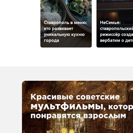
Ставрополь в меню:
НеСемья:
кто развивает
ставропольски
уникальную кухню
режиссёр созда
города
вербатим о дет
сиротах