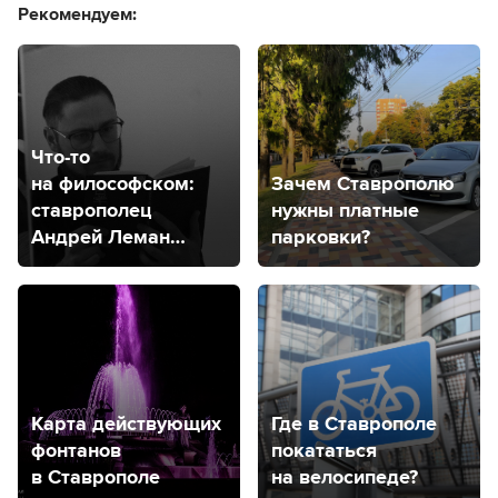
Рекомендуем:
Что-то
на философском:
Зачем Ставрополю
ставрополец
нужны платные
Андрей Леман
парковки?
рассказал о своем
философском
проекте
Карта действующих
Где в Ставрополе
фонтанов
покататься
в Ставрополе
на велосипеде?