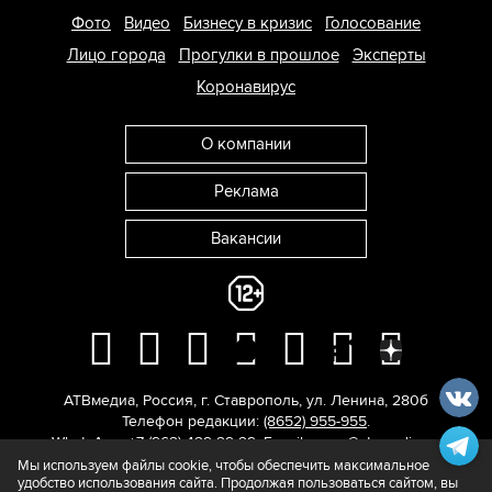
Фото
Видео
Бизнесу в кризис
Голосование
Лицо города
Прогулки в прошлое
Эксперты
Коронавирус
О компании
Реклама
Вакансии
АТВмедиа
,
Россия
,
г. Ставрополь
,
ул. Ленина, 280б
Телефон редакции:
(8652) 955-955
.
WhatsApp: +7 (962) 429-29-29.
E-mail:
news@atvmedia.ru
.
© 2017-2026. Все права защищены.
Мы используем файлы cookie, чтобы обеспечить максимальное
удобство использования сайта. Продолжая пользоваться сайтом, вы