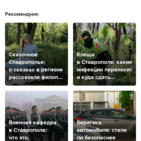
Рекомендуем:
Сказочное
Клещи
Ставрополье:
в Ставрополе: какие
о сказках в регионе
инфекции переносят
рассказали филолог
и куда сдать
и культуролог
насекомое
на анализ?
Военная кафедра
Берегись
в Ставрополе:
автомобиля: стали
что это,
ли безопаснее