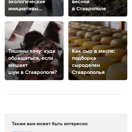
экологические
весной
инициативы
в Ставрополе
на Ставрополье
и можно
ли монетизировать
такие проекты?
Тишины хочу: куда
Как сыр в масле:
обращаться, если
подборка
мешает
сыроделен
шум в Ставрополе?
Ставрополья
Также вам может быть интересно: