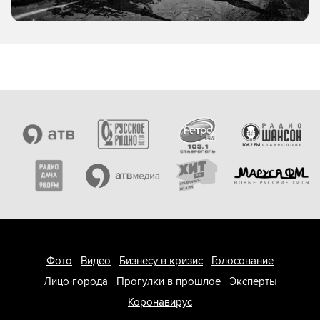
Фото
Видео
Бизнесу в кризис
Голосование
Лицо города
Прогулки в прошлое
Эксперты
Коронавирус