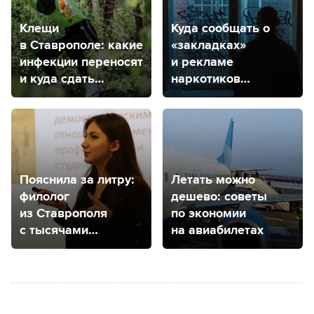
Клещи
Куда сообщать о
в Ставрополе: какие
«закладках»
инфекции переносят
и рекламе
и куда сдать
наркотиков
насекомое
на стенах
на анализ?
в Ставрополе?
Пояснила за литру:
Летать можно
филолог
дешево: советы
из Ставрополя
по экономии
с тысячами
на авиабилетах
подписчиков
рассказала о себе
и своем
литературном