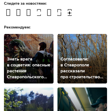
Следите за новостями:
Рекомендуем:
Знать врага
Согласовали:
в соцветия: опасные
в Ставрополе
растения
рассказали
Ставропольского
про строительство
края
гимназии
на Успенском
кладбище