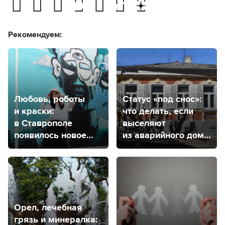
Рекомендуем:
Любовь, роботы
Статус «под снос»:
и краски:
что делать, если
в Ставрополе
выселяют
появилось новое
из аварийного дома
место притяжения
и куда обратиться
в Ставрополе,
чтобы дом признали
аварийным?
Орел, лечебная
грязь и минералка: