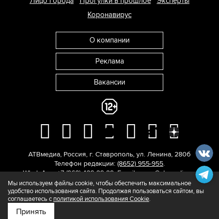
Лицо города
Прогулки в прошлое
Эксперты
Коронавирус
О компании
Реклама
Вакансии
АТВмедиа
,
Россия
,
г. Ставрополь
,
ул. Ленина, 280б
Телефон редакции:
(8652) 955-955
.
WhatsApp: +7 (962) 429-29-29.
E-mail:
news@atvmedia.ru
.
© 2017-2026. Все права защищены.
Мы используем файлы cookie, чтобы обеспечить максимальное
удобство использования сайта. Продолжая пользоваться сайтом, вы
соглашаетесь с
политикой использования Cookie
.
Принять
Подпишитесь на нас в
Яндекс.Новости