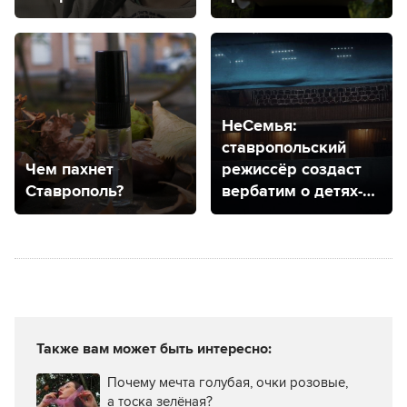
режиссер рассказал
это стоит?
о своей новой
работе
НеСемья:
ставропольский
Чем пахнет
режиссёр создаст
Ставрополь?
вербатим о детях-
сиротах
Также вам может быть интересно:
Почему мечта голубая, очки розовые,
а тоска зелёная?