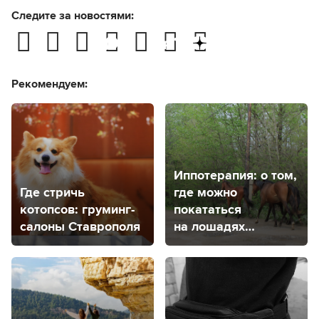
Следите за новостями:
Рекомендуем:
Иппотерапия: о том,
Где стричь
где можно
котопсов: груминг-
покататься
салоны Ставрополя
на лошадях
в Ставрополе
и получить от этого
удовольствие