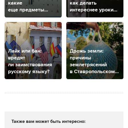
какие
как делать
еще предметы
интереснее уроки
извлекают
музыки в школах
из маленьких
пациентов врачи
в Ставрополе?
Лайк или бан:
Дрожь земли:
вредят
причины
ли заимствования
землетрясений
русскому языку?
в Ставропольском
крае, прогнозы
на будущее
Также вам может быть интересно: