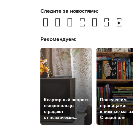
Следите за новостями:
Рекомендуем:
Квартирный вопрос:
Пошелестим
ставропольцы
страницами:
страдают
книжные мага
от психически
Ставрополя
нестабильного
соседа