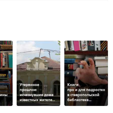
Утерянное
Книги
прошлое:
про и для подростков:
зины
исчезнувшие дома
в ставропольской
известных жителей
библиотеке
Ставрополя
проходит
психологическая