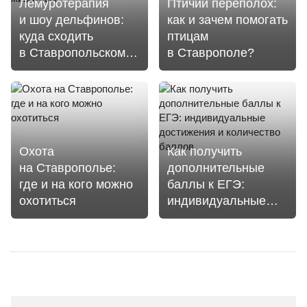
Лемуротерапия
Птичий переполох:
и шоу дельфинов:
как и зачем помогать
куда сходить
птицам
в Ставропольском
в Ставрополе?
крае, чтобы
посмотреть
на животных
Охота
Как получить
на Ставрополье:
дополнительные
где и на кого можно
баллы к ЕГЭ:
охотиться
индивидуальные
достижения
и количество
баллов