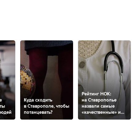
Рейтинг НОК:
е
Куда сходить
на Ставрополье
ты
в Ставрополе, чтобы
назвали самые
людей
потанцевать?
«качественные» и
«некачественные»
медицинские
организации