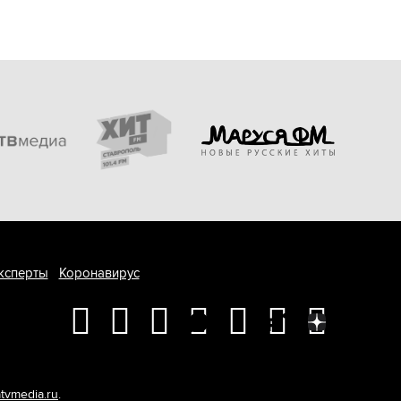
ксперты
Коронавирус
tvmedia.ru
.