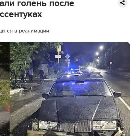
али голень после
ссентуках
одится в реанимации