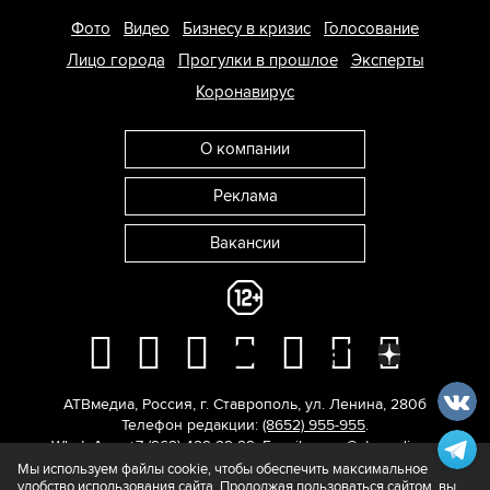
Фото
Видео
Бизнесу в кризис
Голосование
Лицо города
Прогулки в прошлое
Эксперты
Коронавирус
О компании
Реклама
Вакансии
АТВмедиа
,
Россия
,
г. Ставрополь
,
ул. Ленина, 280б
Телефон редакции:
(8652) 955-955
.
WhatsApp: +7 (962) 429-29-29.
E-mail:
news@atvmedia.ru
.
© 2017-2026. Все права защищены.
Мы используем файлы cookie, чтобы обеспечить максимальное
удобство использования сайта. Продолжая пользоваться сайтом, вы