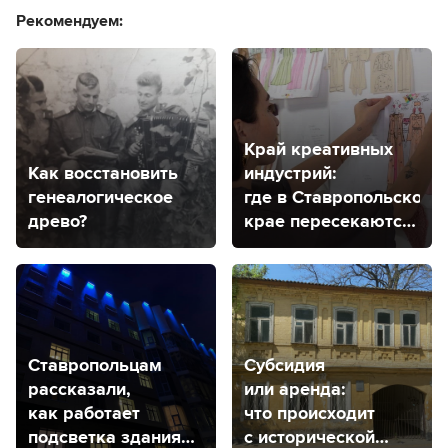
Рекомендуем:
Край креативных
Как восстановить
индустрий:
генеалогическое
где в Ставропольском
древо?
крае пересекаются
творчество
и экономика?
Ставропольцам
Субсидия
рассказали,
или аренда:
как работает
что происходит
подсветка здания
с исторической