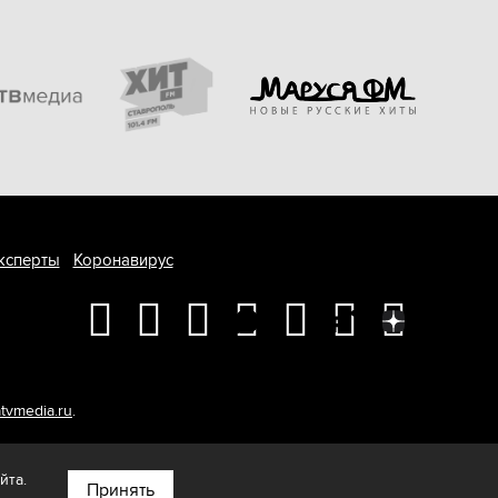
ксперты
Коронавирус
tvmedia.ru
.
йта.
Принять