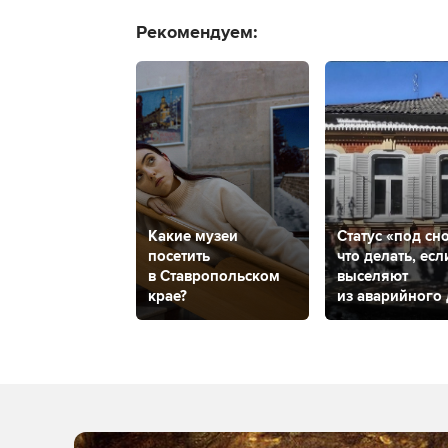
Рекомендуем:
Какие музеи
Статус «под сно
посетить
что делать, есл
в Ставропольском
выселяют
крае?
из аварийного
и куда обратит
в Ставрополе, 
дом признали
аварийным?