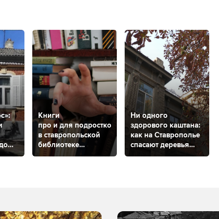
с»:
Книги
Ни одного
и
про и для подростков:
здорового каштана:
в ставропольской
как на Ставрополье
 дома
библиотеке
спасают деревья
ься
проходит
от минирующей
чтобы
психологическая
моли?
выставка