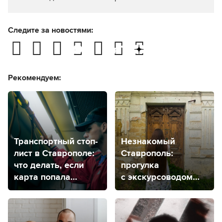
Следите за новостями:
Рекомендуем:
Транспортный стоп-
Незнакомый
лист в Ставрополе:
Ставрополь:
что делать, если
прогулка
карта попала
с экскурсоводом
в черный список?
для тех, кто гулял
везде