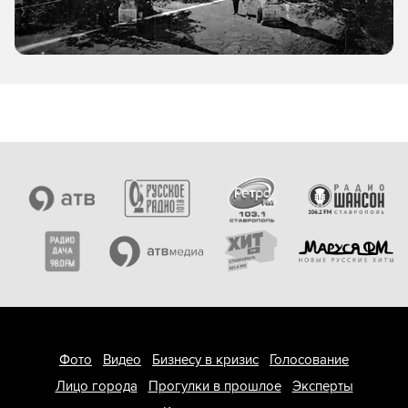
Фото
Видео
Бизнесу в кризис
Голосование
Лицо города
Прогулки в прошлое
Эксперты