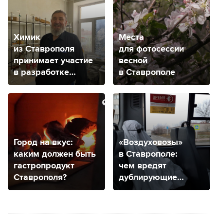
Химик
Места
из Ставрополя
для фотосессии
принимает участие
весной
в разработке
в Ставрополе
вещества против
рака мозга
Город на вкус:
«Воздуховозы»
каким должен быть
в Ставрополе:
гастропродукт
чем вредят
Ставрополя?
дублирующие
маршруты?