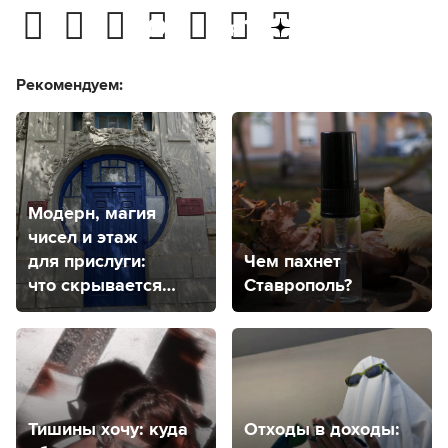
Рекомендуем:
Модерн, магия
чисел и этаж
для прислуги:
Чем пахнет
что скрывается
Ставрополь?
за самой
фотогеничной
дверью
Ставрополя?
Тишины хочу: куда
Отходы в доходы: