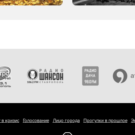
 в кризис
Голосование
Лицо города
Прогулки в прошлое
Э