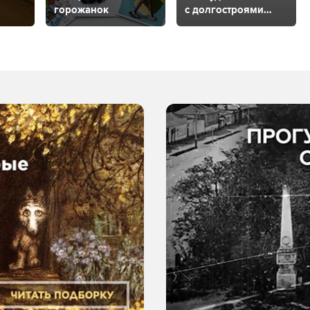
горожанок
с долгостроями
города?