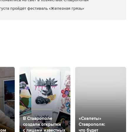
вгуста пройдёт фестиваль «Железная грязь»
В Ставрополе
«Скелеты»
создали открытки
Ставрополя:
ком
с лицами известных
что будет