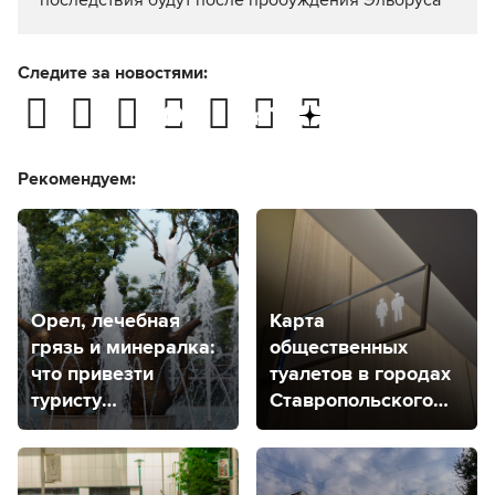
последствия будут после пробуждения Эльбруса
Следите за новостями:
Рекомендуем:
Орел, лечебная
Карта
грязь и минералка:
общественных
что привезти
туалетов в городах
туристу
Ставропольского
из Кавказских
края
Минеральных Вод