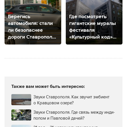
Берегись
Где посмотреть
автомобиля: стали
гигантские муралы
ли безопаснее
фестиваля
дороги Ставрополя
«Культурный код»
за 2023 год?
в Солнечнодольске
Также вам может быть интересно:
Звуки Ставрополя. Как звучит эмбиент
о Кравцовом озере?
Звуки Ставрополя. Где связь между инди-
попом и Павловой дачей?