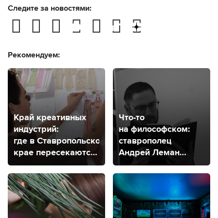
Следите за новостями:
Рекомендуем:
Край креативных
Что-то
индустрий:
на философском:
где в Ставропольском
ставрополец
крае пересекаются
Андрей Леман
творчество
рассказал о своем
и экономика?
философском
проекте