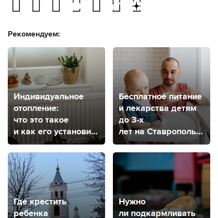
Рекомендуем:
Индивидуальное
Бесплатное питание
отопление:
и лекарства детям
что это такое
до 3-х
и как его установить
лет на Ставрополье:
в Ставрополе?
как получить?
Где крестить
Нужно
ребенка
ли подкармливать