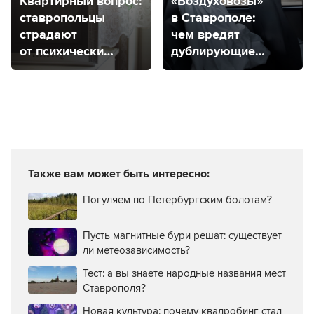
Квартирный вопрос:
«Воздуховозы»
ставропольцы
в Ставрополе:
страдают
чем вредят
от психически
дублирующие
нестабильного
маршруты?
соседа
Также вам может быть интересно:
Погуляем по Петербургским болотам?
Пусть магнитные бури решат: существует
ли метеозависимость?
Тест: а вы знаете народные названия мест
Ставрополя?
Новая культура: почему квадробинг стал