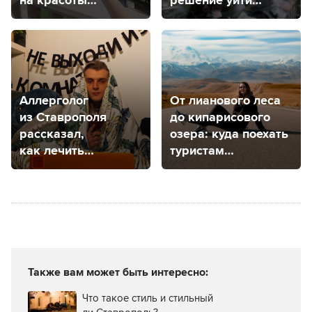
на красоты
решение уйти
Ставрополя
из жизни?
Аллерголог
От лианового леса
из Ставрополя
до кипарисового
рассказал,
озера: куда поехать
как лечить
туристам
аллергию
из Ставропольского
края, чтобы
погулять
на природе
Также вам может быть интересно:
Что такое стиль и стильный