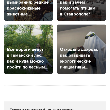
вымирания: редкие
как и зачем
краснокнижные
помогать птицам
животные
в Ставрополе?
Ставропольского
края
Все дороги ведут
Отходы в доходы:
в Таманский лес:
как развивать
как и куда можно
экологические
пройти по лесным
инициативы
тропам
на Ставрополье
и можно
ли монетизировать
такие проекты?
Также вам может быть интересно: