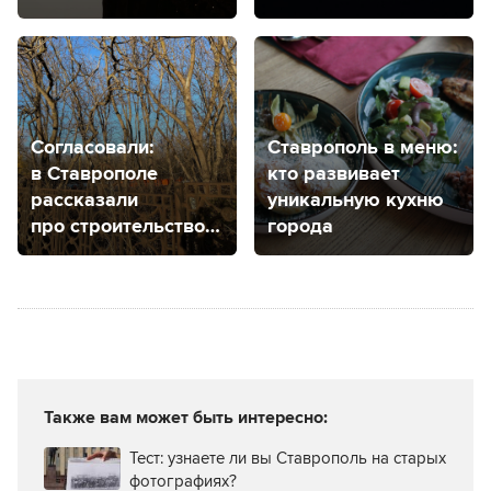
подписчиков
сиротах
рассказала о себе
и своем
литературном
паблике
Согласовали:
Ставрополь в меню:
в Ставрополе
кто развивает
рассказали
уникальную кухню
про строительство
города
гимназии
на Успенском
кладбище
Также вам может быть интересно:
Тест: узнаете ли вы Ставрополь на старых
фотографиях?