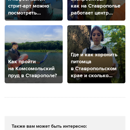
стрит-арт можно
как на Ставрополье
посмотреть
работает центр
в центре
распределения
Ставрополя?
отходов «Три
Р Центр»
Где и как хоронить
Как пройти
питомца
на Комсомольский
в Ставропольском
пруд в Ставрополе?
крае и сколько
это стоит?
Также вам может быть интересно: