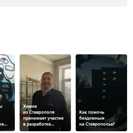
ы
Химик
из Ставрополя
Как помочь
принимает участие
бездомным
ое
в разработке
на Ставрополье?
ния
вещества против