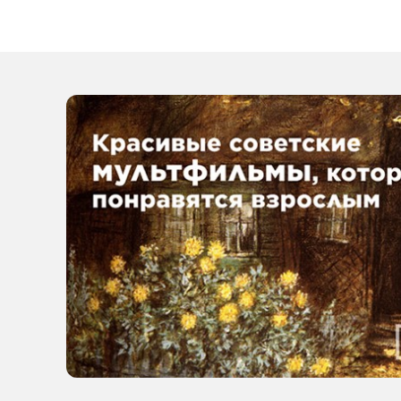
в Ставрополе, чтобы
дом признали
аварийным?