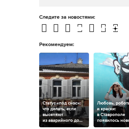
Следите за новостями:
Рекомендуем:
Статус «под снос»:
Любовь, робот
что делать, если
и краски:
выселяют
в Ставрополе
из аварийного дома
появилось нов
и куда обратиться
место притяже