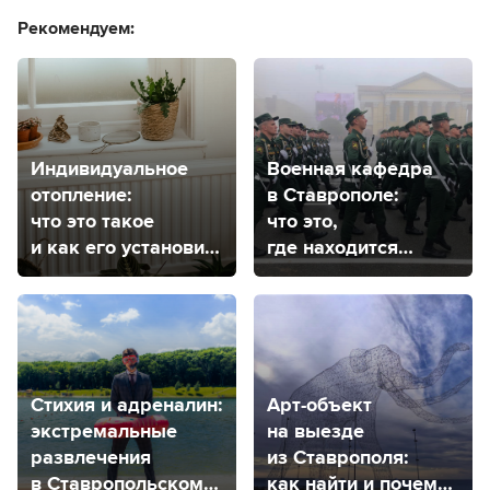
Рекомендуем:
Индивидуальное
Военная кафедра
отопление:
в Ставрополе:
что это такое
что это,
и как его установить
где находится
в Ставрополе?
и как поступить?
Стихия и адреналин:
Арт-объект
экстремальные
на выезде
развлечения
из Ставрополя:
в Ставропольском
как найти и почему