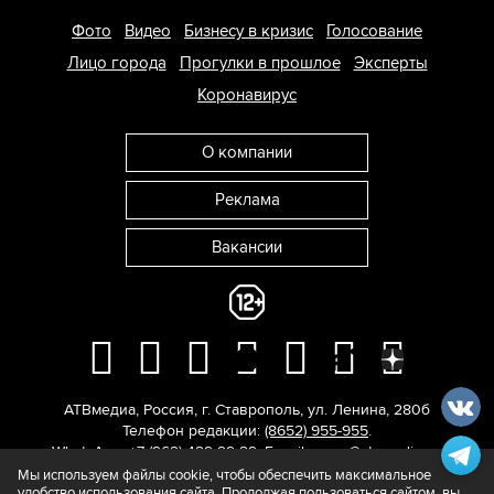
Фото
Видео
Бизнесу в кризис
Голосование
Лицо города
Прогулки в прошлое
Эксперты
Коронавирус
О компании
Реклама
Вакансии
АТВмедиа
,
Россия
,
г. Ставрополь
,
ул. Ленина, 280б
Телефон редакции:
(8652) 955-955
.
WhatsApp: +7 (962) 429-29-29.
E-mail:
news@atvmedia.ru
.
© 2017-2026. Все права защищены.
Мы используем файлы cookie, чтобы обеспечить максимальное
удобство использования сайта. Продолжая пользоваться сайтом, вы