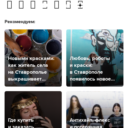
Рекомендуем:
Новыми красками:
Любовь, роботы
как житель села
и краски:
на Ставрополье
в Ставрополе
выкрашивает
появилось новое
пластиком дерево
место притяжения
и камень
Где купить
Антихайп, флекс
и заказать
и потерянная