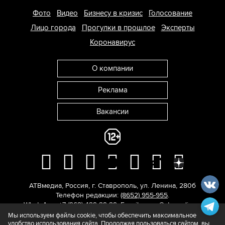
Фото
Видео
Бизнесу в кризис
Голосование
Лицо города
Прогулки в прошлое
Эксперты
Коронавирус
О компании
Реклама
Вакансии
АТВмедиа
,
Россия
,
г. Ставрополь
,
ул. Ленина, 280б
Телефон редакции:
(8652) 955-955
.
WhatsApp: +7 (962) 429-29-29.
E-mail:
news@atvmedia.ru
.
© 2017-2026. Все права защищены.
Мы используем файлы cookie, чтобы обеспечить максимальное
удобство использования сайта. Продолжая пользоваться сайтом, вы