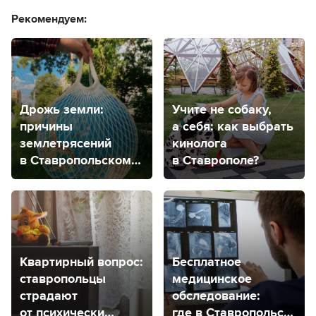
Рекомендуем:
Дрожь земли:
Учите не собаку,
причины
а себя: как выбрать
землетрясений
кинолога
в Ставропольском
в Ставрополе?
крае, прогнозы
на будущее
Квартирный вопрос:
Бесплатное
ставропольцы
медицинское
страдают
обследование:
от психически
где в Ставропольском