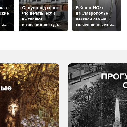
каз:
Статус «под снос»:
Рейтинг НОК:
ские
что делать, если
на Ставрополье
выселяют
назвали самые
ты
из аварийного дома
«качественные» и
и куда обратиться
«некачественные»
в Ставрополе, чтобы
медицинские
дом признали
организации
аварийным?