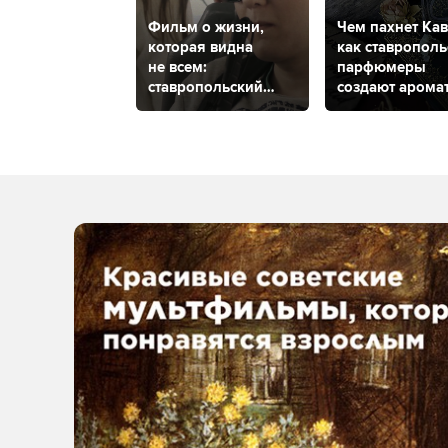
Фильм о жизни,
Чем пахнет Кав
которая видна
как ставрополь
не всем:
парфюмеры
ставропольский
создают арома
режиссер рассказал
КМВ
о своей новой
работе