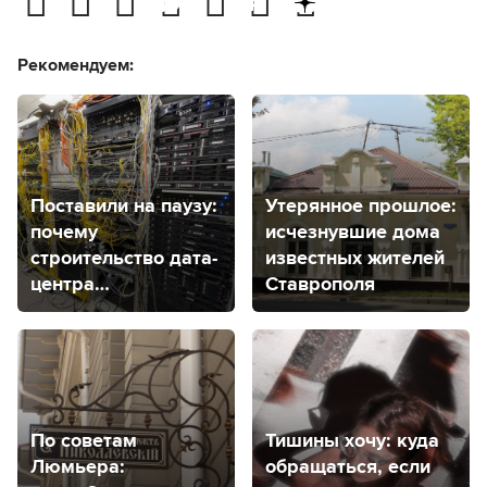
Рекомендуем:
Поставили на паузу:
Утерянное прошлое:
почему
исчезнувшие дома
строительство дата-
известных жителей
центра
Ставрополя
приостановили
и зачем он нужен
ставропольчанам?
По советам
Тишины хочу: куда
Люмьера:
обращаться, если