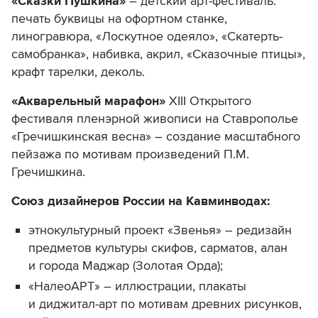
«Сказки Пушкина»
– детский арт-фестиваль:
печать буквицы на офортном станке,
линогравюра, «Лоскутное одеяло», «Скатерть-
самобранка», набивка, акрил, «Сказочные птицы»,
крафт тарелки, деколь.
«Акварельный марафон»
XIII Открытого
фестиваля пленэрной живописи на Ставрополье
«Гречишкинская весна» – создание масштабного
пейзажа по мотивам произведений П.М.
Гречишкина.
Союз дизайнеров России на Кавминводах:
этнокультурный проект «Звенья» – редизайн
предметов культуры скифов, сарматов, алан
и города Маджар (Золотая Орда);
«НалеоАРТ» – иллюстрации, плакаты
и диджитал-арт по мотивам древних рисунков,