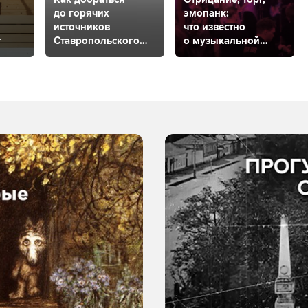
до горячих
эмопанк:
источников
что известно
т
Ставропольского
о музыкальной
края?
группе «Контроль»
из Ставрополя