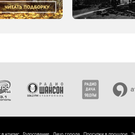
 в кризис
Голосование
Лицо города
Прогулки в прошлое
Э