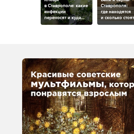
в Ставрополе: какие
Ставрополя:
инфекции
где находятся
переносят и куда
и сколько стоя
сдать насекомое
на анализ?