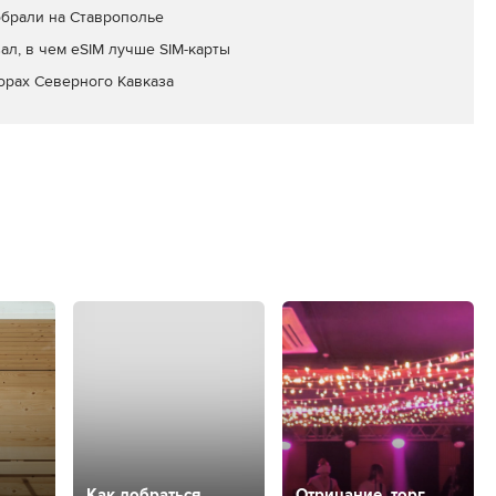
обрали на Ставрополье
ал, в чем eSIM лучше SIM-карты
орах Северного Кавказа
Как добраться
Отрицание, торг,