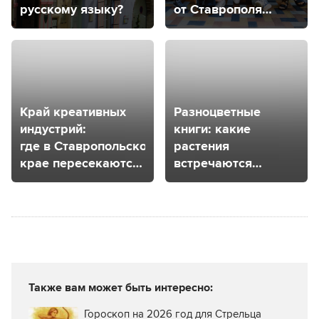
русскому языку?
от Ставрополя
до Мехико
Край креативных
Разноцветные
индустрий:
книги: какие
где в Ставропольском
растения
крае пересекаются
встречаются
творчество
в Ставропольском
и экономика?
крае?
Также вам может быть интересно:
Гороскоп на 2026 год для Стрельца