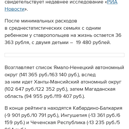
свидетельствует недавнее исследование «
РИА
Новости
».
После минимальных расходов
в среднестатистических семьях с одним
ребенком у ставропольцев на жизнь остается
36
363 рубля
,
с двумя детьми –
19 480 рублей
.
Возглавляет список Ямало-Ненецкий автономный
округ (141 365 руб./163 140 руб.), вслед
за ним идет Ханты-Мансийский атономный округ
(102 647 руб./122 352 руб.), затем Магаданская
область (94 955 руб./119 407 руб.).
В конце рейтинга находятся Кабардино-Балкария
(-9 901 руб./10 791 руб.),
Ингушетия
(-13 361 руб./6
159 руб.)
и Чеченская Республика
(-13 235 руб./5