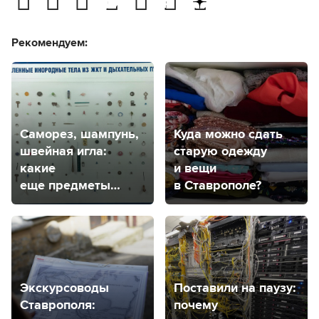
Рекомендуем:
Саморез, шампунь,
Куда можно сдать
швейная игла:
старую одежду
какие
и вещи
еще предметы
в Ставрополе?
извлекают
из маленьких
пациентов врачи
в Ставрополе?
Экскурсоводы
Поставили на паузу:
Ставрополя:
почему