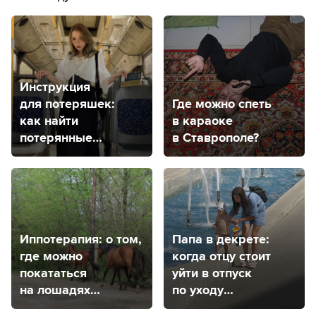
Инструкция
для потеряшек:
Где можно спеть
как найти
в караоке
потерянные
в Ставрополе?
или забытые вещи
в Ставрополе?
Иппотерапия: о том,
Папа в декрете:
где можно
когда отцу стоит
покататься
уйти в отпуск
на лошадях
по уходу
в Ставрополе
за ребенком