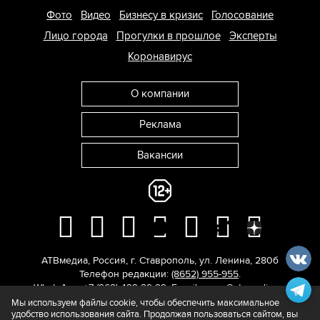
Фото
Видео
Бизнесу в кризис
Голосование
Лицо города
Прогулки в прошлое
Эксперты
Коронавирус
О компании
Реклама
Вакансии
АТВмедиа
,
Россия
,
г. Ставрополь
,
ул. Ленина, 280б
Телефон редакции:
(8652) 955-955
.
WhatsApp: +7 (962) 429-29-29.
E-mail:
news@atvmedia.ru
.
© 2017-2026. Все права защищены.
Мы используем файлы cookie, чтобы обеспечить максимальное
удобство использования сайта. Продолжая пользоваться сайтом, вы