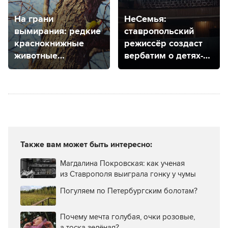
На грани
НеСемья:
вымирания: редкие
ставропольский
краснокнижные
режиссёр создаст
животные
вербатим о детях-
Ставропольского
сиротах
края
Также вам может быть интересно:
Магдалина Покровская: как ученая
из Ставрополя выиграла гонку у чумы
Погуляем по Петербургским болотам?
Почему мечта голубая, очки розовые,
а тоска зелёная?