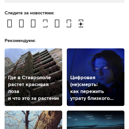
Следите за новостями:
Рекомендуем:
Где в Ставрополе
Цифровая
растет красивая
(не)смерть:
лоза
как пережить
и что это за растение?
утрату близкого
человека
нестандартным
способом