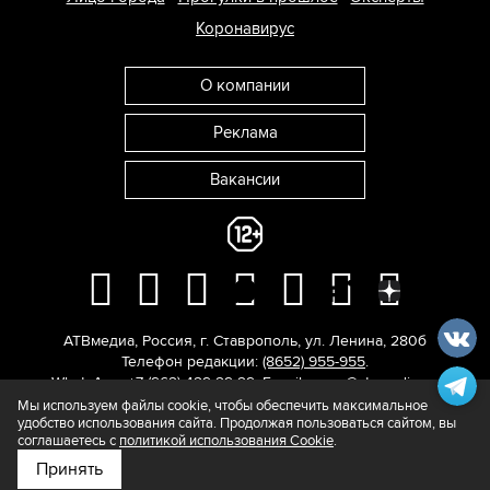
Коронавирус
О компании
Реклама
Вакансии
АТВмедиа
,
Россия
,
г. Ставрополь
,
ул. Ленина, 280б
Телефон редакции:
(8652) 955-955
.
WhatsApp: +7 (962) 429-29-29.
E-mail:
news@atvmedia.ru
.
© 2017-2026. Все права защищены.
Мы используем файлы cookie, чтобы обеспечить максимальное
удобство использования сайта. Продолжая пользоваться сайтом, вы
соглашаетесь с
политикой использования Cookie
.
Принять
Подпишитесь на нас в
Яндекс.Новости