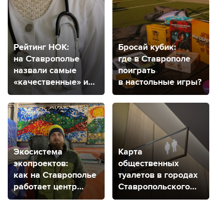
Рейтинг НОК:
Бросай кубик:
на Ставрополье
где в Ставрополе
назвали самые
поиграть
«качественные» и
в настольные игры?
«некачественные»
медицинские
организации
Экосистема
Карта
экопроектов:
общественных
как на Ставрополье
туалетов в городах
работает центр
Ставропольского
распределения
края
отходов «Три