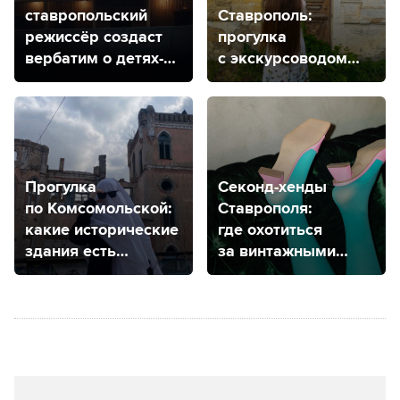
ставропольский
Ставрополь:
режиссёр создаст
прогулка
вербатим о детях-
с экскурсоводом
сиротах
для тех, кто гулял
везде
Прогулка
Секонд-хенды
по Комсомольской:
Ставрополя:
какие исторические
где охотиться
здания есть
за винтажными
на одной из самых
вещами?
старых улиц
в Ставрополе?